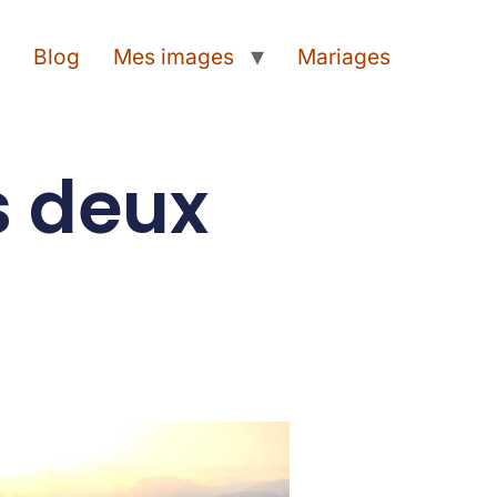
t
Blog
Mes images
Mariages
s deux