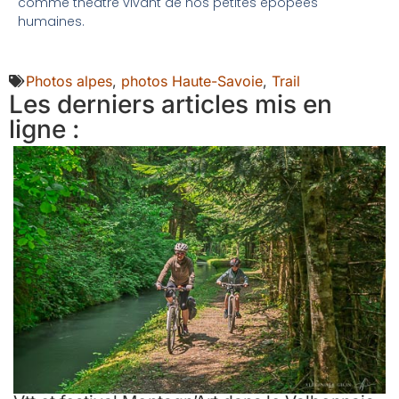
comme théâtre vivant de nos petites épopées
humaines.
Photos alpes
,
photos Haute-Savoie
,
Trail
Les derniers articles mis en
ligne :