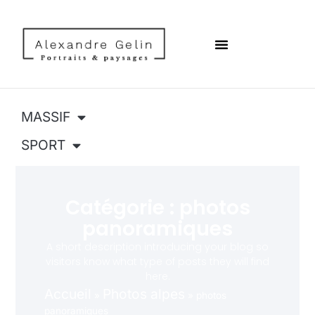
MASSIF
SPORT
Catégorie : photos
panoramiques
A short description introducing your blog so
visitors know what type of posts they will find
here.
Accueil
Photos alpes
»
»
photos
panoramiques